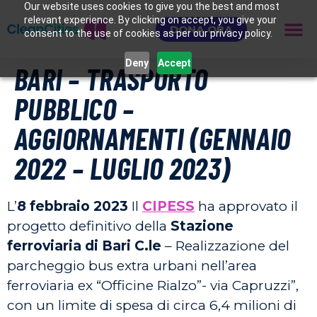
Our website uses cookies to give you the best and most
relevant experience. By clicking on accept, you give your
DONA ORA
consent to the use of cookies as per our privacy policy.
Deny
Accept
BARI – TRASPORTO
PUBBLICO –
AGGIORNAMENTI (GENNAIO
2022 – LUGLIO 2023)
L’
8 febbraio 2023
Il
CIPESS
ha approvato il
progetto definitivo della
Stazione
ferroviaria di Bari C.le
– Realizzazione del
parcheggio bus extra urbani nell’area
ferroviaria ex “Officine Rialzo”- via Capruzzi”,
con un limite di spesa di circa 6,4 milioni di