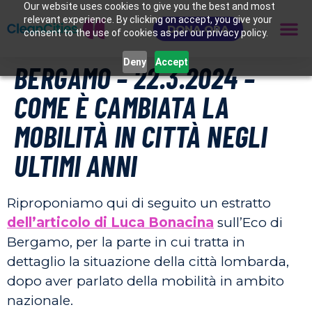
Our website uses cookies to give you the best and most
relevant experience. By clicking on accept, you give your
DONA ORA
consent to the use of cookies as per our privacy policy.
Deny
Accept
BERGAMO – 22.3.2024 –
COME È CAMBIATA LA
MOBILITÀ IN CITTÀ NEGLI
ULTIMI ANNI
Riproponiamo qui di seguito un estratto
dell’articolo di Luca Bonacina
sull’Eco di
Bergamo, per la parte in cui tratta in
dettaglio la situazione della città lombarda,
dopo aver parlato della mobilità in ambito
nazionale.