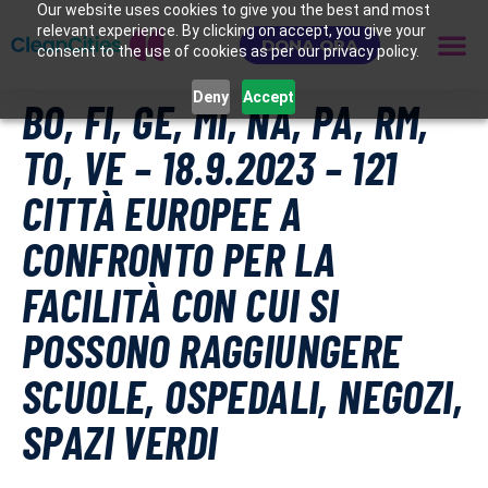
Our website uses cookies to give you the best and most
relevant experience. By clicking on accept, you give your
DONA ORA
consent to the use of cookies as per our privacy policy.
Deny
Accept
BO, FI, GE, MI, NA, PA, RM,
TO, VE – 18.9.2023 – 121
CITTÀ EUROPEE A
CONFRONTO PER LA
FACILITÀ CON CUI SI
POSSONO RAGGIUNGERE
SCUOLE, OSPEDALI, NEGOZI,
SPAZI VERDI