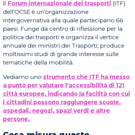
ll
Forum internazionale dei trasporti
(ITF)
dell’OCSE è un’organizzazione
intergovernativa alla quale partecipano 66
paesi. Funge da centro di riflessione per la
politica dei trasporti e organizza il vertice
annuale dei ministri dei Trasporti; produce
moltissimi studi di grande interesse sulle
tematiche della mobilità.
Vediamo uno
strumento che ITF ha messo
a punto per valutare l’accessibilità di 121
città europee, indicando la facilità con cui
i cittadini possono raggiungere scuole,
ospedali, negozi, spazi verdi e altre
persone.
Cosa misura questo