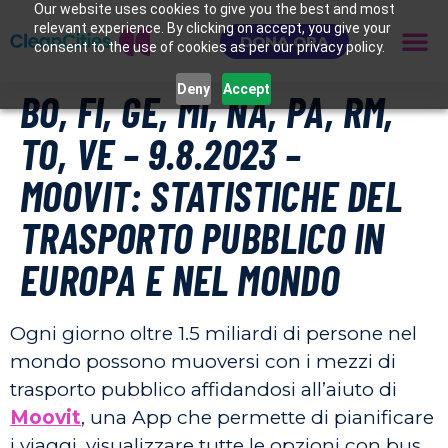
Our website uses cookies to give you the best and most
relevant experience. By clicking on accept, you give your
DONA ORA
consent to the use of cookies as per our privacy policy.
Deny
Accept
BO, FI, GE, MI, NA, PA, RM,
TO, VE – 9.8.2023 –
MOOVIT: STATISTICHE DEL
TRASPORTO PUBBLICO IN
EUROPA E NEL MONDO
Ogni giorno oltre 1.5 miliardi di persone nel
mondo possono muoversi con i mezzi di
trasporto pubblico affidandosi all’aiuto di
Moovit
, una App che permette di pianificare
i viaggi, visualizzare tutte le opzioni con bus,