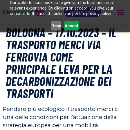
Our website uses cookies to give you the best and most
relevant experience. By clicking on accept, you give your
DONA ORA
consent to the use of cookies as per our privacy policy.
Deny
Accept
BOLOGNA – 17.10.2023 – IL
TRASPORTO MERCI VIA
FERROVIA COME
PRINCIPALE LEVA PER LA
DECARBONIZZAZIONE DEI
TRASPORTI
Rendere più ecologico il trasporto merci è
una delle condizioni per l’attuazione della
strategia europea per una mobilità