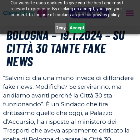
Our website uses cookies to give you the best and most
relevant experience. By clicking on accept, you give your
DONA ORA
consent to the use of cookies as per our privacy policy.
Deny
Accept
BOLOGNA – 19.1.2024 – SU
CITTÀ 30 TANTE FAKE
NEWS
“Salvini ci dia una mano invece di diffondere
fake news. Modifiche? Se serviranno, ma
andiamo avanti perché la Città 30 sta
funzionando”. È un Sindaco che tira
drittissimo quello che oggi, a Palazzo
d’Accursio, ha risposto al ministero dei
Trasporti che aveva aspramente criticato la
scelta di Bologna di varare la Città 30.