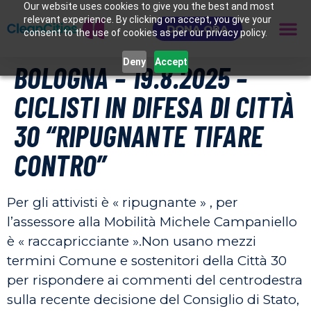
Our website uses cookies to give you the best and most
relevant experience. By clicking on accept, you give your
DONA ORA
consent to the use of cookies as per our privacy policy.
Deny
Accept
BOLOGNA – 19.8.2025 –
CICLISTI IN DIFESA DI CITTÀ
30 “RIPUGNANTE TIFARE
CONTRO”
Per gli attivisti è « ripugnante » , per
l’assessore alla Mobilità Michele Campaniello
è « raccapricciante ».Non usano mezzi
termini Comune e sostenitori della Città 30
per rispondere ai commenti del centrodestra
sulla recente decisione del Consiglio di Stato,