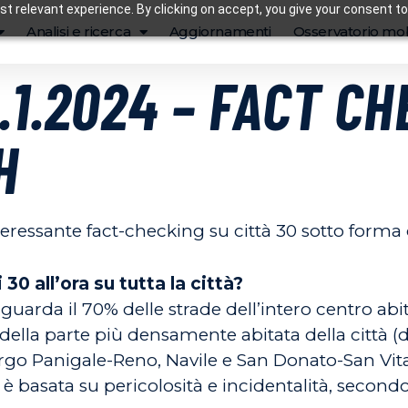
t relevant experience. By clicking on accept, you give your consent to
Analisi e ricerca
Aggiornamenti
Osservatorio mob
.1.2024 – FACT CH
H
ressante fact-checking su città 30 sotto forma
30 all’ora su tutta la città?
riguarda il 70% delle strade dell’intero centro abi
 della parte più densamente abitata della città (
orgo Panigale-Reno, Navile e San Donato-San Vital
i è basata su pericolosità e incidentalità, secondo