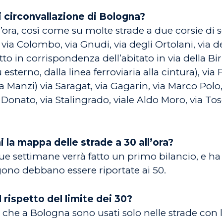
i di circonvallazione di Bologna?
 all’ora, così come su molte strade a due corsie di
i, via Colombo, via Gnudi, via degli Ortolani, via d
to in corrispondenza dell’abitato in via della Bir
esterno, dalla linea ferroviaria alla cintura), via
ia Manzi) via Saragat, via Gagarin, via Marco Polo, 
n Donato, via Stalingrado, viale Aldo Moro, via Tos
 la mappa delle strade a 30 all’ora?
ue settimane verrà fatto un primo bilancio, e ha i
ono debbano essere riportate ai 50.
 rispetto del limite dei 30?
si che a Bologna sono usati solo nelle strade con 