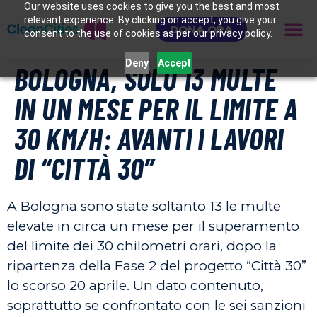
Our website uses cookies to give you the best and most
relevant experience. By clicking on accept, you give your
DONA ORA
consent to the use of cookies as per our privacy policy.
Deny
Accept
BOLOGNA, SOLO 13 MULTE
IN UN MESE PER IL LIMITE A
30 KM/H: AVANTI I LAVORI
DI “CITTÀ 30”
A Bologna sono state soltanto 13 le multe
elevate in circa un mese per il superamento
del limite dei 30 chilometri orari, dopo la
ripartenza della Fase 2 del progetto “Città 30”
lo scorso 20 aprile. Un dato contenuto,
soprattutto se confrontato con le sei sanzioni