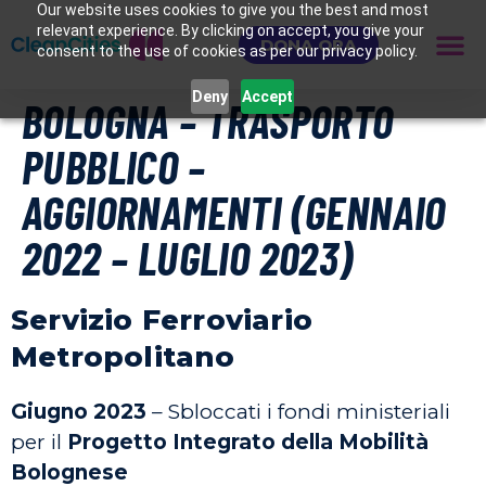
Our website uses cookies to give you the best and most
relevant experience. By clicking on accept, you give your
DONA ORA
consent to the use of cookies as per our privacy policy.
Deny
Accept
BOLOGNA – TRASPORTO
PUBBLICO –
AGGIORNAMENTI (GENNAIO
2022 – LUGLIO 2023)
Servizio Ferroviario
Metropolitano
Giugno 2023
– Sbloccati i fondi ministeriali
per il
Progetto Integrato della Mobilità
Bolognese