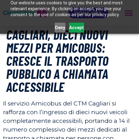
Our website uses cookies to give you the best and most
relevant experience. By clicking on accept, you give your
DONA ORA
consent to the use of cookies as per our privacy policy.
Deny
Accept
CAGLIARI, DIECI NUOVI
MEZZI PER AMICOBUS:
CRESCE IL TRASPORTO
PUBBLICO A CHIAMATA
ACCESSIBILE
Il servizio Amicobus del CTM Cagliari si
rafforza con l’ingresso di dieci nuovi veicoli
completamente accessibili, portando a 14 il
numero complessivo dei mezzi dedicati al
trasporto a chiamata per persone con