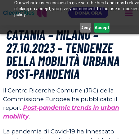
Our website uses cookies to give you the best and most releva
clicking on accept, you give your consent to the use of cookies
DONA ORA
policy.
Deny
Accept
CATANIA – MILANO –
27.10.2023 – TENDENZE
DELLA MOBILITÀ URBANA
POST-PANDEMIA
Il Centro Ricerche Comune (JRC) della
Commissione Europea ha pubblicato il
report
Post-pandemic trends in urban
mobility
.
La pandemia di Covid-19 ha innescato