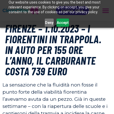
Our website uses cookies to give you the best and most
relevant experience. By clicking on accept, you give your
DONA ORA
consent to the use of cookies as per our privacy policy.
Deny
Accept
FIRENZE – 1.10.2023 – I
FIORENTINI IN TRAPPOLA.
IN AUTO PER 155 ORE
L’ANNO, IL CARBURANTE
COSTA 739 EURO
La sensazione che la fluidità non fosse il
punto forte della viabilità fiorentina
l’avevamo avuta da un pezzo. Già in queste
settimane – con la riapertura delle scuole e i
cantieroni della tramvia a incidere la carne