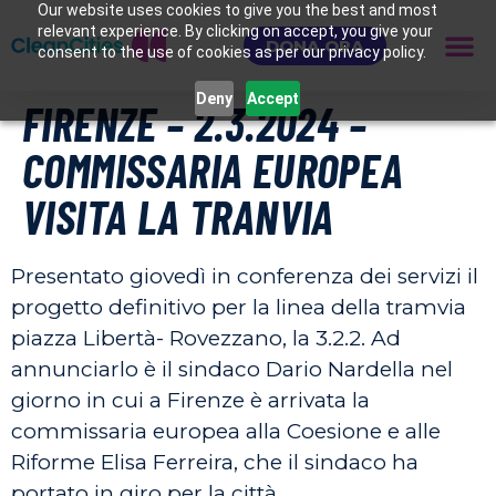
Our website uses cookies to give you the best and most
relevant experience. By clicking on accept, you give your
DONA ORA
consent to the use of cookies as per our privacy policy.
Deny
Accept
FIRENZE – 2.3.2024 –
COMMISSARIA EUROPEA
VISITA LA TRANVIA
Presentato giovedì in conferenza dei servizi il
progetto definitivo per la linea della tramvia
piazza Libertà- Rovezzano, la 3.2.2. Ad
annunciarlo è il sindaco Dario Nardella nel
giorno in cui a Firenze è arrivata la
commissaria europea alla Coesione e alle
Riforme Elisa Ferreira, che il sindaco ha
portato in giro per la città.