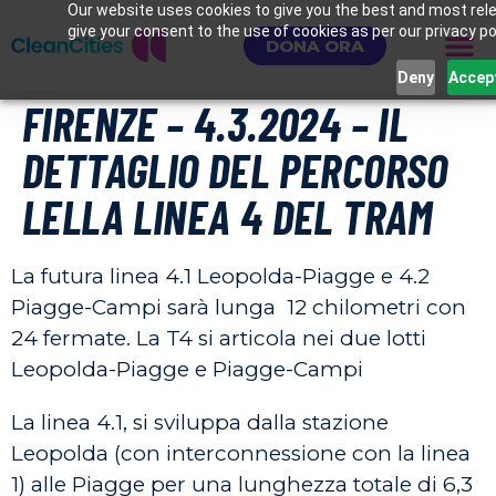
Our website uses cookies to give you the best and most rele
give your consent to the use of cookies as per our privacy pol
DONA ORA
Deny
Accep
FIRENZE – 4.3.2024 – IL
DETTAGLIO DEL PERCORSO
LELLA LINEA 4 DEL TRAM
La futura linea 4.1 Leopolda-Piagge e 4.2
Piagge-Campi sarà lunga 12 chilometri con
24 fermate. La T4 si articola nei due lotti
Leopolda-Piagge e Piagge-Campi
La linea 4.1, si sviluppa dalla stazione
Leopolda (con interconnessione con la linea
1) alle Piagge per una lunghezza totale di 6,3