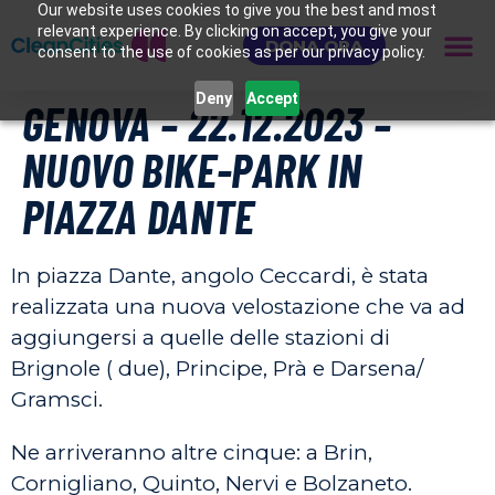
Our website uses cookies to give you the best and most
relevant experience. By clicking on accept, you give your
DONA ORA
consent to the use of cookies as per our privacy policy.
Deny
Accept
GENOVA – 22.12.2023 –
NUOVO BIKE-PARK IN
PIAZZA DANTE
In piazza Dante, angolo Ceccardi, è stata
realizzata una nuova velostazione che va ad
aggiungersi a quelle delle stazioni di
Brignole ( due), Principe, Prà e Darsena/
Gramsci.
Ne arriveranno altre cinque: a Brin,
Cornigliano, Quinto, Nervi e Bolzaneto.