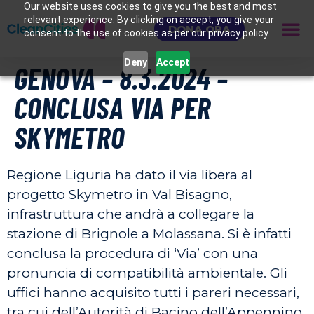
Our website uses cookies to give you the best and most
relevant experience. By clicking on accept, you give your
DONA ORA
consent to the use of cookies as per our privacy policy.
Deny
Accept
GENOVA – 8.3.2024 –
CONCLUSA VIA PER
SKYMETRO
Regione Liguria ha dato il via libera al
progetto Skymetro in Val Bisagno,
infrastruttura che andrà a collegare la
stazione di Brignole a Molassana. Si è infatti
conclusa la procedura di ‘Via’ con una
pronuncia di compatibilità ambientale. Gli
uffici hanno acquisito tutti i pareri necessari,
tra cui dell’Autorità di Bacino dell’Appennino