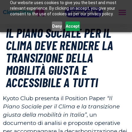
Our website uses cookies to give you the best and most
relevant experience. By clicking on accept, you give your
DONA ORA
consent to the use of cookies as per our privacy policy.
Deny
Accept
IL PIANO SOCIALE PER IL
CLIMA DEVE RENDERE LA
TRANSIZIONE DELLA
MOBILITÀ GIUSTA E
ACCESSIBILE A TUTTI
Kyoto Club presenta il Position Paper
“Il
Piano Sociale per il Clima e la transizione
giusta della mobilità in Italia”
, un
documento di analisi e proposte operative
per accompagnare la decarbonizzazione dei