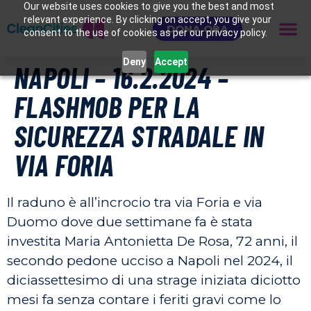
Our website uses cookies to give you the best and most
relevant experience. By clicking on accept, you give your
DONA ORA
consent to the use of cookies as per our privacy policy.
Deny
Accept
NAPOLI – 16.2.2024 –
FLASHMOB PER LA
SICUREZZA STRADALE IN
VIA FORIA
Il raduno è all’incrocio tra via Foria e via
Duomo dove due settimane fa è stata
investita Maria Antonietta De Rosa, 72 anni, il
secondo pedone ucciso a Napoli nel 2024, il
diciassettesimo di una strage iniziata diciotto
mesi fa senza contare i feriti gravi come lo