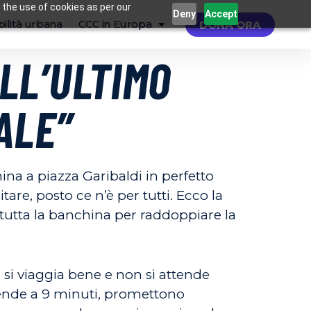
 the use of cookies as per our
Deny
Accept
ilità urbana
CCC in Europa
DONA ORA
ULL’ULTIMO
ALE”
hina a piazza Garibaldi in perfetto
tare, posto ce n’è per tutti. Ecco la
 tutta la banchina per raddoppiare la
 si viaggia bene e non si attende
cende a 9 minuti, promettono