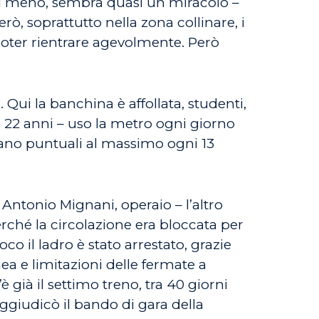
 di meno, sembra quasi un miracolo –
rò, soprattutto nella zona collinare, i
 poter rientrare agevolmente. Però
 Qui la banchina è affollata, studenti,
 22 anni – uso la metro ogni giorno
vano puntuali al massimo ogni 13
Antonio Mignani, operaio – l’altro
erché la circolazione era bloccata per
oco il ladro è stato arrestato, grazie
nea e limitazioni delle fermate a
è già il settimo treno, tra 40 giorni
aggiudicò il bando di gara della