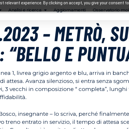
t relevant experience. By clicking on accept, you give your consent to
Analisi e ricerca
Aggiornamenti
Osservatorio mob
9.2023 – METRÒ, S
: “BELLO E PUNTU
nea 1, livrea grigio argento e blu, arriva in banc
di attesa. Avanza silenzioso, si entra senza sgomi
ovi, 3 vecchi in composizione “ completa”, lunghi
fidabilità.
Bosco, insegnante – lo scriva, perché finalmente
treno entrato in servizio, il tempo di attesa s