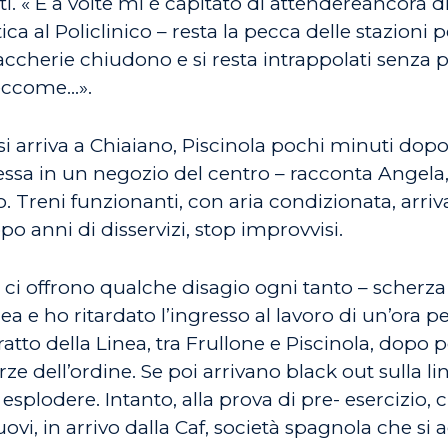
ti. « E a volte mi è capitato di attendereancora
a al Policlinico – resta la pecca delle stazioni pe
abaccherie chiudono e si resta intrappolati senza
, eccome…».
si arriva a Chiaiano, Piscinola pochi minuti dopo.
essa in un negozio del centro – racconta Angela,
Treni funzionanti, con aria condizionata, arri
po anni di disservizi, stop improvvisi.
 ci offrono qualche disagio ogni tanto – scherza 
a e ho ritardato l’ingresso al lavoro di un’ora p
tratto della Linea, tra Frullone e Piscinola, dopo p
ze dell’ordine. Se poi arrivano black out sulla li
plodere. Intanto, alla prova di pre- esercizio, c’
vi, in arrivo dalla Caf, società spagnola che si 