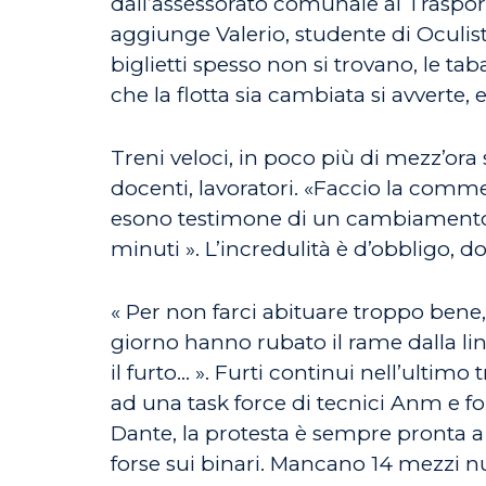
dall’assessorato comunale ai Traspor
aggiunge Valerio, studente di Oculistic
biglietti spesso non si trovano, le t
che la flotta sia cambiata si avverte
Treni veloci, in poco più di mezz’ora 
docenti, lavoratori. «Faccio la comm
esono testimone di un cambiamento. 
minuti ». L’incredulità è d’obbligo, do
« Per non farci abituare troppo bene,
giorno hanno rubato il rame dalla line
il furto… ». Furti continui nell’ultimo 
ad una task force di tecnici Anm e for
Dante, la protesta è sempre pronta a es
forse sui binari. Mancano 14 mezzi nuo