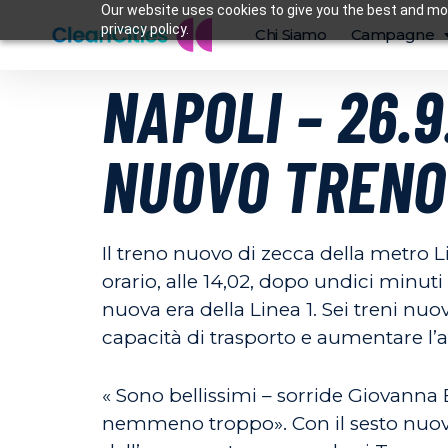
Our website uses cookies to give you the best and mos
privacy policy.
Chi Siamo
Campagne
NAPOLI – 26.
NUOVO TRENO
Il treno nuovo di zecca della metro Li
orario, alle 14,02, dopo undici minuti 
nuova era della Linea 1. Sei treni nu
capacità di trasporto e aumentare l’af
« Sono bellissimi – sorride Giovanna 
nemmeno troppo». Con il sesto nuovo 