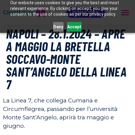
Our website uses cookies to give you the best and most
relevant experience. By clicking on accept, you give your
DONA ORA
consent to the use of cookies as per our privacy policy.
Deny
Accept
NAPOLI – 28.1.2024 – APRE
A MAGGIO LA BRETELLA
SOCCAVO-MONTE
SANT’ANGELO DELLA LINEA
7
La Linea 7, che collega Cumana e
Circumflegrea, passando per l’università
Monte Sant’Angelo, aprirà tra maggio e
giugno.