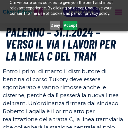
Our website uses cookies to give you the best and most
relevant experience. By clicking on accept, you give your
DONA ORA
consent to the use of cookies as per our privacy policy.
Deny
Accept
PALERMO – 31.1.2024 –
VERSO IL VIA I LAVORI PER
LA LINEA C DEL TRAM
Entro i primi di marzo il distributore di
benzina di corso Tukory deve essere
sgomberato e vanno rimosse anche le
cisterne, perché da lì passerà la nuova linea
del tram. Un’ordinanza firmata dal sindaco
Roberto Lagalla è il primo atto per
realizzazione della tratta C, la linea tramviaria
che collegherà la stazione centrale al polo