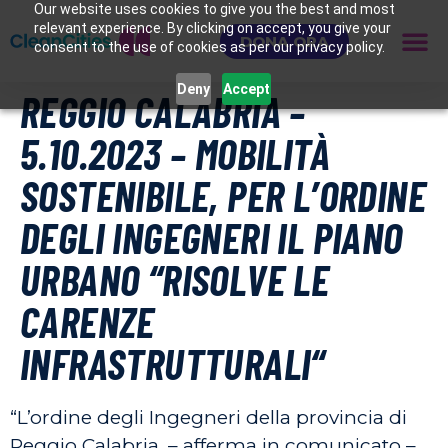
Our website uses cookies to give you the best and most
relevant experience. By clicking on accept, you give your
DONA ORA
consent to the use of cookies as per our privacy policy.
Deny
Accept
REGGIO CALABRIA –
5.10.2023 – MOBILITÀ
SOSTENIBILE, PER L’ORDINE
DEGLI INGEGNERI IL PIANO
URBANO “RISOLVE LE
CARENZE
INFRASTRUTTURALI“
“L’ordine degli Ingegneri della provincia di
Reggio Calabria, – afferma in comunicato –