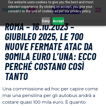
Our website uses cookies to give you the best and most
relevant experience. By clicking on accept, you give your
DONA ORA
consent to the use of cookies as per our privacy policy.
Deny
Accept
ROMA – 16.10.2023 –
GIUBILEO 2025, LE 700
NUOVE FERMATE ATAC DA
90MILA EURO L’UNA: ECCO
PERCHÉ COSTANO COSÌ
TANTO
Una commissione ad hoc per capire come
mai una pensilina per gli autobus andrà a
costare quasi 100 mila euro. È quanto