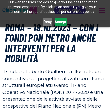
Our website uses cookies to give you the best and most
relevant experience. By clicking on accept, you give your
DONA ORA
consent to the use of cookies as per our privacy policy.
Deny
Accept
ROMA – 19.10.2023 – CON I
FONDI PON METRO ANCHE
INTERVENTI PER LA
MOBILITÀ
Il sindaco Roberto Gualtieri ha illustrato un
consuntivo dei progetti realizzati con i fondi
strutturali europei attraverso il Piano
Operativo Nazionale (PON) 2014-2020 e una
presentazione delle attività avviate e delle
prospettive del Piano Nazionale (PN) Metro