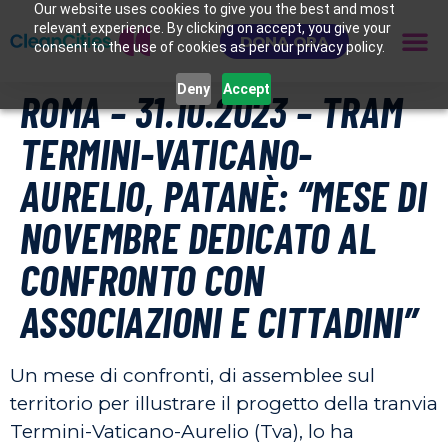
Our website uses cookies to give you the best and most
relevant experience. By clicking on accept, you give your
DONA ORA
consent to the use of cookies as per our privacy policy.
Deny
Accept
ROMA – 31.10.2023 – TRAM
TERMINI-VATICANO-
AURELIO, PATANÈ: “MESE DI
NOVEMBRE DEDICATO AL
CONFRONTO CON
ASSOCIAZIONI E CITTADINI”
Un mese di confronti, di assemblee sul
territorio per illustrare il progetto della tranvia
Termini-Vaticano-Aurelio (Tva), lo ha