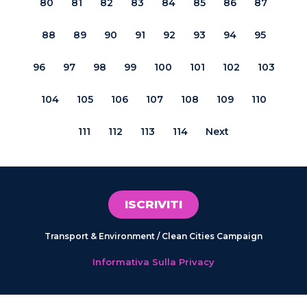
80
81
82
83
84
85
86
87
88
89
90
91
92
93
94
95
96
97
98
99
100
101
102
103
104
105
106
107
108
109
110
111
112
113
114
Next
ISCRIVITI
Transport & Environment / Clean Cities Campaign
Informativa Sulla Privacy