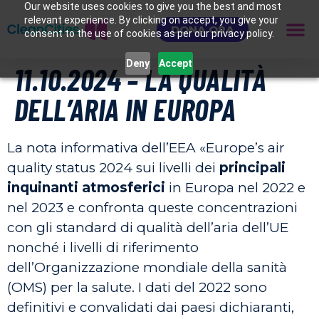
Our website uses cookies to give you the best and most
relevant experience. By clicking on accept, you give your
DONA ORA
consent to the use of cookies as per our privacy policy.
Deny
Accept
11.10.2024 – LA QUALITÀ
DELL’ARIA IN EUROPA
La nota informativa dell’EEA «Europe’s air
quality status 2024 sui livelli dei
principali
inquinanti atmosferici
in Europa nel 2022 e
nel 2023 e confronta queste concentrazioni
con gli standard di qualità dell’aria dell’UE
nonché i livelli di riferimento
dell’Organizzazione mondiale della sanità
(OMS) per la salute. I dati del 2022 sono
definitivi e convalidati dai paesi dichiaranti,