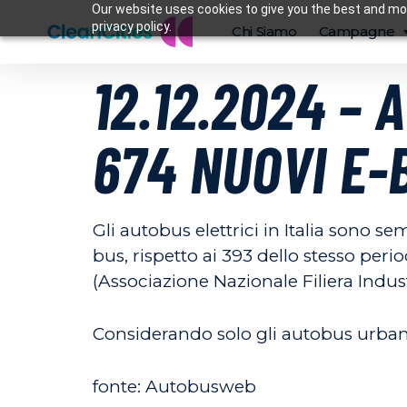
Our website uses cookies to give you the best and mos
privacy policy.
Chi Siamo
Campagne
12.12.2024 –
674 NUOVI E-
Gli autobus elettrici in Italia sono 
bus, rispetto ai 393 dello stesso peri
(Associazione Nazionale Filiera Indus
Considerando solo gli autobus urbani,
fonte: Autobusweb