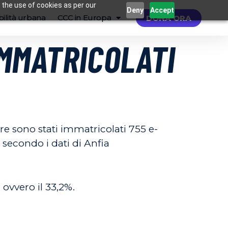
 the use of cookies as per our
Deny
Accept
ilità urbana
CCC in Europa
DONA ORA
IMMATRICOLATI
re sono stati immatricolati 755 e-
 secondo i dati di Anfia
ovvero il 33,2%.