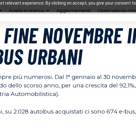
t relevant experience. By clicking on accept, you give your consent to
Analisi e ricerca
Aggiornamenti
Osservatorio mob
 A FINE NOVEMBRE 
BUS URBANI
sempre più numerosi. Dal 1° gennaio al 30 novemb
odo dello scorso anno, per una crescita del 92,1%,
tria Automobilistica).
 su 2.028 autobus acquistati ci sono 674 e-bus, 