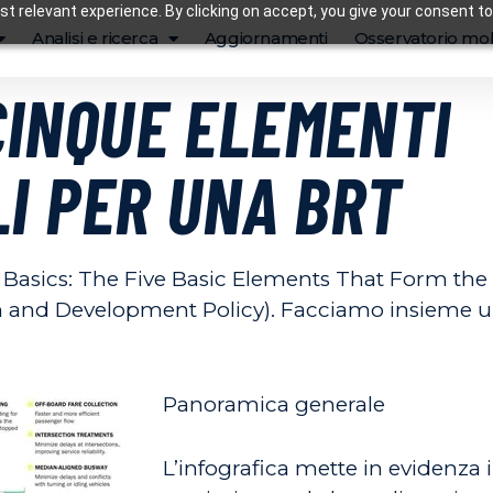
t relevant experience. By clicking on accept, you give your consent to
Analisi e ricerca
Aggiornamenti
Osservatorio mob
 CINQUE ELEMENTI
I PER UNA BRT
RT Basics: The Five Basic Elements That Form the
ion and Development Policy). Facciamo insieme un
Panoramica generale
L’infografica mette in evidenza