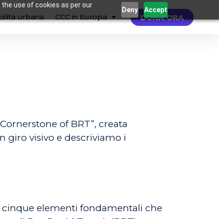
 the use of cookies as per our
Deny
Accept
ilità urbana
CCC in Europa
DONA ORA
 Cornerstone of BRT”, creata
 giro visivo e descriviamo i
 i cinque elementi fondamentali che