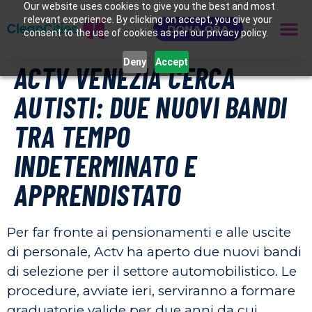
Our website uses cookies to give you the best and most
relevant experience. By clicking on accept, you give your
DONA ORA
consent to the use of cookies as per our privacy policy.
Deny
Accept
ACTV VENEZIA CERCA
AUTISTI: DUE NUOVI BANDI
TRA TEMPO
INDETERMINATO E
APPRENDISTATO
Per far fronte ai pensionamenti e alle uscite
di personale, Actv ha aperto due nuovi bandi
di selezione per il settore automobilistico. Le
procedure, avviate ieri, serviranno a formare
graduatorie valide per due anni da cui