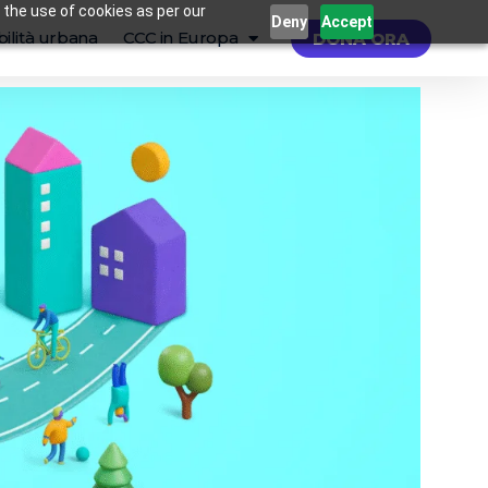
 the use of cookies as per our
Deny
Accept
ilità urbana
CCC in Europa
DONA ORA