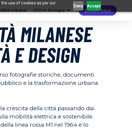
 the use of cookies as per our
Deny
Accept
ilità urbana
CCC in Europa
DONA ORA
ITÀ MILANESE
À E DESIGN
erso fotografie storiche, documenti
 pubblico e la trasformazione urbana
 crescita della città passando dai
a mobilità elettrica e sostenibile.
della linea rossa M1 nel 1964 e lo