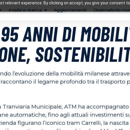
t relevant experience. By clicking on accept, you give your consent to
Analisi e ricerca
Aggiornamenti
Osservatorio mob
95 ANNI DI MOBIL
ONE, SOSTENIBILIT
endo l’evoluzione della mobilità milanese attrav
e raccontano il legame profondo tra il trasporto
 Tranviaria Municipale, ATM ha accompagnato la
 automatiche, fino agli attuali investimenti sull
ienda figurano l’iconico tram Carrelli, la nascita 