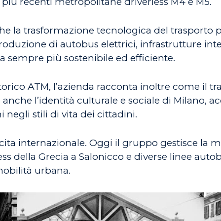
le più recenti metropolitane driverless M4 e M5.
he la trasformazione tecnologica del trasporto p
troduzione di autobus elettrici, infrastrutture in
 sempre più sostenibile ed efficiente.
 Storico ATM, l’azienda racconta inoltre come il 
anche l’identità culturale e sociale di Milano, 
gli stili di vita dei cittadini.
cita internazionale. Oggi il gruppo gestisce la 
s della Grecia a Salonicco e diverse linee autob
mobilità urbana.