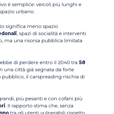
tivo è semplice: veicoli più lunghi e
 spazio urbano.
uto significa meno spazio
edonali
, spazi di socialità e interventi
o, ma una risorsa pubblica limitata
rebbe di perdere entro il 2040 tra
58
In una città già segnata da forte
 pubblico, il carspreading rischia di
grandi, più pesanti e con cofani più
ori
. Il rapporto stima che, senza
anno
tra gli utenti vulnerabili rispetto