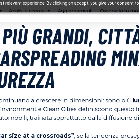
t relevant experience. By clicking on accept, you give your consent to
Analisi e ricerca
Aggiornamenti
Osservatorio mob
PIÙ GRANDI, CITT
CARSPREADING MIN
CUREZZA
ntinuano a crescere in dimensioni: sono più
l
Environment e Clean Cities definiscono quest
tomobili, trainata soprattutto dalla diffusione d
ar size at a crossroads”
, se la tendenza proseg