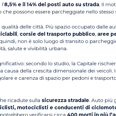
l’
8,5% e il 14% dei posti auto su strada
. Il mo
o che possono essere parcheggiate nello stesso
qualità delle città. Più spazio occupato dalle a
iclabili
,
corsie del trasporto pubblico
,
aree p
quindi, non è solo luogo di transito o parcheggi
tà, salute e vivibilità urbana.
ificativo: secondo lo studio, la Capitale rischie
a causa della crescita dimensionale dei veicoli. 
golare e carenza di spazio per pedoni e trasporto
he ricadute sulla
sicurezza stradale
. Auto più 
iclisti, motociclisti e conducenti di ciclomot
potrebbero verificarsi circa
400 morti in più l’