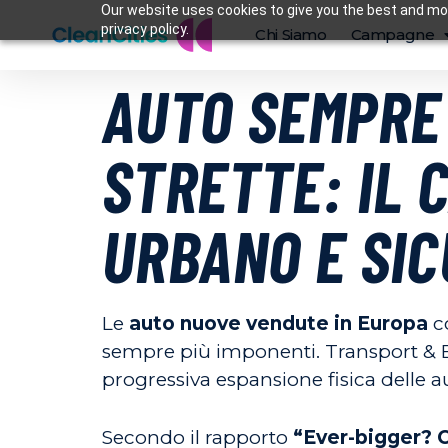
Our website uses cookies to give you the best and mos
privacy policy.
Chi Siamo
Campagne
AUTO SEMPRE 
STRETTE: IL 
URBANO E SI
Le
auto nuove vendute in Europa
co
sempre più imponenti. Transport & 
progressiva espansione fisica delle au
Secondo il rapporto
“Ever-bigger? C