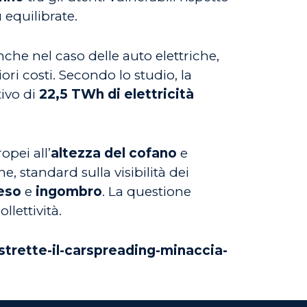
 equilibrate.
che nel caso delle auto elettriche,
ori costi. Secondo lo studio, la
ivo di
22,5 TWh di elettricità
pei all’
altezza del cofano
e
e, standard sulla visibilità dei
eso
e
ingombro
. La questione
llettività.
trette-il-carspreading-minaccia-