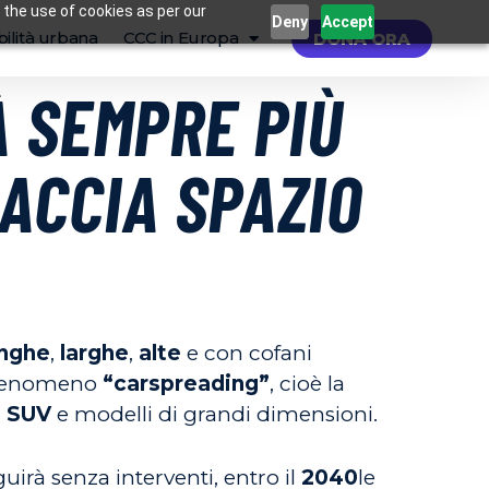
 the use of cookies as per our
Deny
Accept
ilità urbana
CCC in Europa
DONA ORA
À SEMPRE PIÙ
ACCIA SPAZIO
unghe
,
larghe
,
alte
e con cofani
o fenomeno
“carspreading”
, cioè la
i
SUV
e modelli di grandi dimensioni.
uirà senza interventi, entro il
2040
le