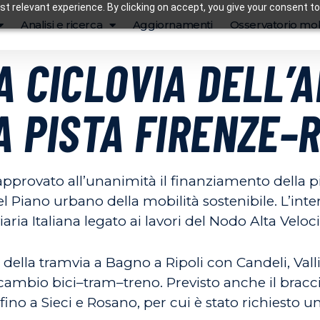
t relevant experience. By clicking on accept, you give your consent to
Analisi e ricerca
Aggiornamenti
Osservatorio mob
A CICLOVIA DELL’
A PISTA FIRENZE–
approvato all’unanimità il finanziamento della pi
del Piano urbano della mobilità sostenibile. L’inte
ria Italiana legato ai lavori del Nodo Alta Veloci
a della tramvia a Bagno a Ripoli con Candeli, Val
cambio bici–tram–treno. Previsto anche il bracci
no a Sieci e Rosano, per cui è stato richiesto u