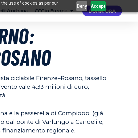
 the use of cookies as per our
Deny
Accept
ilità urbana
CCC in Europa
DONA ORA
ARNO:
ROSANO
sta ciclabile Firenze–Rosano, tassello
rvento vale 4,33 milioni di euro,
tà.
lina e la passerella di Compiobbi (già
o dal ponte di Varlungo a Candeli e,
n finanziamento regionale.