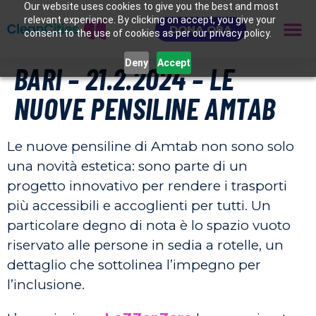
Our website uses cookies to give you the best and most
relevant experience. By clicking on accept, you give your
DONA ORA
consent to the use of cookies as per our privacy policy.
Deny
Accept
BARI – 21.2.2024 – LE
NUOVE PENSILINE AMTAB
Le nuove pensiline di Amtab non sono solo
una novità estetica: sono parte di un
progetto innovativo per rendere i trasporti
più accessibili e accoglienti per tutti. Un
particolare degno di nota è lo spazio vuoto
riservato alle persone in sedia a rotelle, un
dettaglio che sottolinea l’impegno per
l’inclusione.