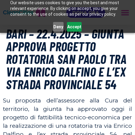
Our website uses cookies to give you the best and most
relevant experience. By clicking on accept, you give your
DONA ORA
consent to the use of cookies as per our privacy policy.
Deny
Accept
BARI – 22.4.2025 – GIUNTA
APPROVA PROGETTO
ROTATORIA SAN PAOLO TRA
VIA ENRICO DALFINO E L’EX
STRADA PROVINCIALE 54
Su proposta dell’assessore alla Cura del
territorio, la giunta ha approvato oggi il
progetto di fattibilità tecnico-economica
per
la realizzazione di una rotatoria tra via Enrico
Dalfino e l’ex strada provinciale 54, nel