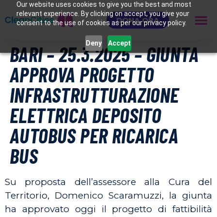
Our website uses cookies to give you the best and most
relevant experience. By clicking on accept, you give your
DONA ORA
consent to the use of cookies as per our privacy policy.
Deny
Accept
BARI – 25.3.2025 – GIUNTA
APPROVA PROGETTO
INFRASTRUTTURAZIONE
ELETTRICA DEPOSITO
AUTOBUS PER RICARICA
BUS
S
u proposta dell’assessore alla Cura del
Territorio, Domenico Scaramuzzi, la giunta
ha approvato oggi il progetto di fattibilità