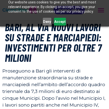
Our website uses cookies to give you the best and most
relevant experience. By clicking on accept, you give your
DONA ORA
consent to the use of cookies as per our privacy policy.
Deny
Accept
BARI, AL VIA NUOVI LAVORI
SU STRADE E MARCIAPIEDI:
INVESTIMENTI PER OLTRE 7
MILIONI
Proseguono a Bari gli interventi di
manutenzione straordinaria su strade e
marciapiedi nell’ambito dell’accordo quadro
triennale da 7,3 milioni di euro destinato ai
cinque Municipi. Dopo l’avvio nel Municipio I,
i lavori sono partiti anche nel Municipio IV,