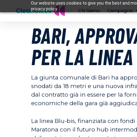
Our website uses cookies to give you the best and mos
privacy policy.
Chi Siamo
Campagne
BARI, APPROV
PER LA LINEA
La giunta comunale di Bari ha approv
snodati da 18 metri e una nuova infras
dal contratto già in essere per la for
economiche della gara già aggiudica
La linea Blu-bis, finanziata con fon
Maratona con il futuro hub intermoda