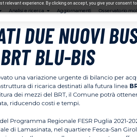
t relevant experience. By clicking on accept, you give your consent to
Analisi e ricerca
Aggiornamenti
Osservatorio mob
ATI DUE NUOVI BUS
 BRT BLU-BIS
ato una variazione urgente di bilancio per acqu
truttura di ricarica destinati alla futura linea
BR
nitura dei mezzi del BRT, il Comune potrà ottener
ta, riducendo costi e tempi.
di del Programma Regionale FESR Puglia 2021-2027
le di Lamasinata, nel quartiere Fesca-San Girol