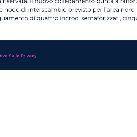
riservata. Il nuovo collegamento punta a rafforz
 nodo di interscambio previsto per l’area nord-ov
uamento di quattro incroci semaforizzati, cinque
iva Sulla Privacy