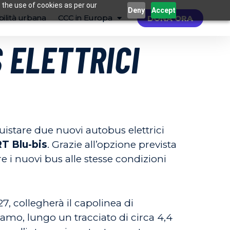
 the use of cookies as per our
Deny
Accept
ilità urbana
CCC in Europa
DONA ORA
 ELETTRICI
istare due nuovi autobus elettrici
T Blu-bis
. Grazie all’opzione prevista
e i nuovi bus alle stesse condizioni
, collegherà il capolinea di
amo, lungo un tracciato di circa 4,4