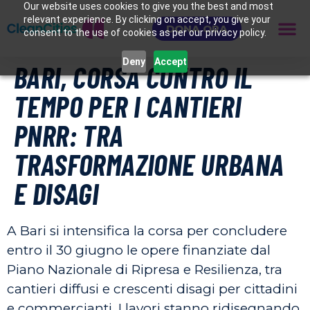
Our website uses cookies to give you the best and most
relevant experience. By clicking on accept, you give your
DONA ORA
consent to the use of cookies as per our privacy policy.
Deny
Accept
BARI, CORSA CONTRO IL
TEMPO PER I CANTIERI
PNRR: TRA
TRASFORMAZIONE URBANA
E DISAGI
A Bari si intensifica la corsa per concludere
entro il 30 giugno le opere finanziate dal
Piano Nazionale di Ripresa e Resilienza, tra
cantieri diffusi e crescenti disagi per cittadini
e commercianti. I lavori stanno ridisegnando