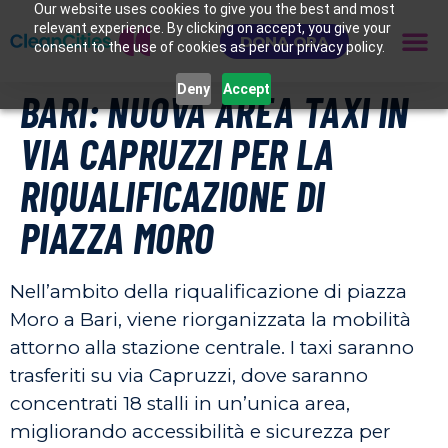
Our website uses cookies to give you the best and most
relevant experience. By clicking on accept, you give your
DONA ORA
consent to the use of cookies as per our privacy policy.
Deny
Accept
BARI: NUOVA AREA TAXI IN
VIA CAPRUZZI PER LA
RIQUALIFICAZIONE DI
PIAZZA MORO
Nell’ambito della riqualificazione di piazza
Moro a Bari, viene riorganizzata la mobilità
attorno alla stazione centrale. I taxi saranno
trasferiti su via Capruzzi, dove saranno
concentrati 18 stalli in un’unica area,
migliorando accessibilità e sicurezza per