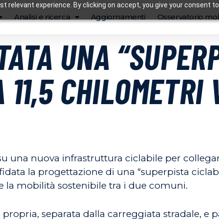
t relevant experience. By clicking on accept, you give your consent to
Analisi e ricerca
Aggiornamenti
Osservatorio mob
TATA UNA “SUPER
A 11,5 CHILOMETRI
 su una nuova infrastruttura ciclabile per coll
fidata la progettazione di una “superpista ciclabi
 la mobilità sostenibile tra i due comuni.
de propria, separata dalla carreggiata stradale, e