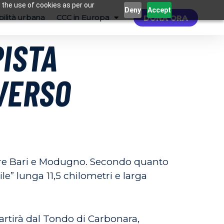
 the use of cookies as per our
Deny
Accept
ilità urbana
CCC in Europa
DONA ORA
PISTA
 VERSO
egare Bari e Modugno. Secondo quanto
le” lunga 11,5 chilometri e larga
 partirà dal Tondo di Carbonara,