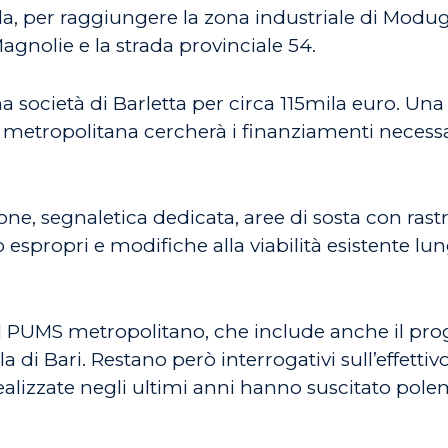
la, per raggiungere la zona industriale di Modugno
 Magnolie e la strada provinciale 54.
a società di Barletta per circa 115mila euro. Una
à metropolitana cercherà i finanziamenti necessar
ne, segnaletica dedicata, aree di sosta con rast
o espropri e modifiche alla viabilità esistente lun
del PUMS metropolitano, che include anche il pro
a di Bari. Restano però interrogativi sull’effettiv
ealizzate negli ultimi anni hanno suscitato polemi