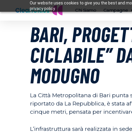
Our website uses cookies to give you the best and mos
privacy policy.
Chi Siamo
Campagne
BARI, PROGET
CICLABILE” D
MODUGNO
La Città Metropolitana di Bari punta
riportato da La Repubblica, è stata af
cinque metri, pensata per incentivare
L’infrastruttura sarà realizzata in se