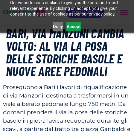
Our website uses cookies to give you the best and most
relevant experience. By clicking on accept, you give your
DONA ORA
consent to the use of cookies as per our privacy policy.
Deny
Accept
BARI, VIA MANZONI CAMBIA
VOLTO: AL VIA LA POSA
DELLE STORICHE BASOLE E
NUOVE AREE PEDONALI
Proseguono a Bari i lavori di riqualificazione
di via Manzoni, destinata a trasformarsi in un
viale alberato pedonale lungo 750 metri. Da
domani prenderà il via la posa delle storiche
basole in pietra lavica recuperate durante gli
scavi, a partire dal tratto tra piazza Garibaldi e