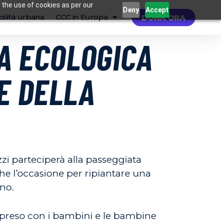
 the use of cookies as per our
Deny
Accept
ilità urbana
CCC in Europa
DONA ORA
TA ECOLOGICA
E DELLA
zi parteciperà alla passeggiata
che l’occasione per ripiantare una
ino.
o preso con i bambini e le bambine