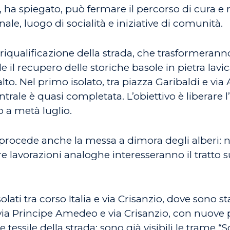
à, ha spiegato, può fermare il percorso di cura e
e, luogo di socialità e iniziative di comunità.
riqualificazione della strada, che trasformerann
e il recupero delle storiche basole in pietra lav
alto. Nel primo isolato, tra piazza Garibaldi e vi
ntrale è quasi completata. L’obiettivo è liberare l’
 a metà luglio.
ocede anche la messa a dimora degli alberi: nel
e lavorazioni analoghe interesseranno il tratto 
isolati tra corso Italia e via Crisanzio, dove sono s
ra via Principe Amedeo e via Crisanzio, con nuove 
 tessile della strada: sono già visibili le trame “