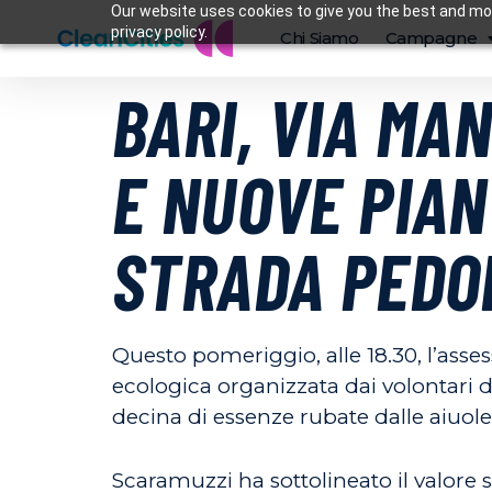
Our website uses cookies to give you the best and mos
privacy policy.
Chi Siamo
Campagne
BARI, VIA MA
E NUOVE PIAN
STRADA PEDO
Questo pomeriggio, alle 18.30, l’asse
ecologica organizzata dai volontari di
decina di essenze rubate dalle aiuole
Scaramuzzi ha sottolineato il valore