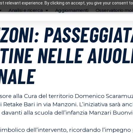
t relevant experience. By clicking on accept, you give your consent to
Analisi e ricerca
Aggiornamenti
Osservatorio mob
NZONI: PASSEGGIA
TINE NELLE AIUOL
NALE
ssore alla Cura del territorio Domenico Scaramuz
 Retake Bari in via Manzoni. L’iniziativa sarà an
 davanti alla scuola dell’infanzia Manzari Buonv
 simbolico dell’intervento, ricordando l’impegn