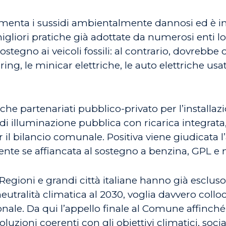
umenta i sussidi ambientalmente dannosi ed è in 
gliori pratiche già adottate da numerosi enti local
ostegno ai veicoli fossili: al contrario, dovrebbe 
ring, le minicar elettriche, le auto elettriche usat
e partenariati pubblico-privato per l’installazio
 di illuminazione pubblica con ricarica integrata, 
 il bilancio comunale. Positiva viene giudicata l
rente se affiancata al sostegno a benzina, GPL e
ioni e grandi città italiane hanno già escluso i v
eutralità climatica al 2030, voglia davvero collo
onale. Da qui l’appello finale al Comune affinch
soluzioni coerenti con gli obiettivi climatici, 