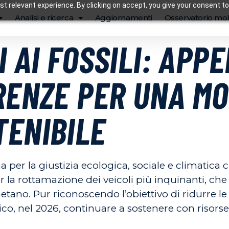
t relevant experience. By clicking on accept, you give your consent to
Analisi e ricerca
Aggiornamenti
Osservatorio mob
 AI FOSSILI: APP
RENZE PER UNA MO
TENIBILE
ina per la giustizia ecologica, sociale e climati
r la rottamazione dei veicoli più inquinanti, ch
etano. Pur riconoscendo l’obiettivo di ridurre le 
co, nel 2026, continuare a sostenere con risors