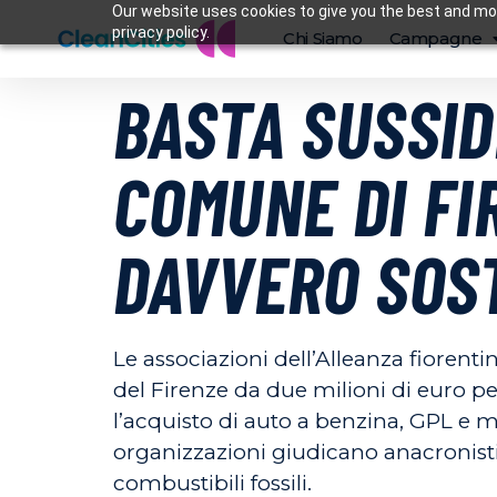
Our website uses cookies to give you the best and mos
privacy policy.
Chi Siamo
Campagne
BASTA SUSSIDI
COMUNE DI FI
DAVVERO SOS
Le associazioni dell’Alleanza fiorent
del Firenze da due milioni di euro pe
l’acquisto di auto a benzina, GPL e m
organizzazioni giudicano anacronisti
combustibili fossili.