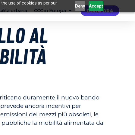
 the use of cookies as per our
Deny
Accept
ilità urbana
CCC in Europa
DONA ORA
ELLO AL
BILITÀ
ca criticano duramente il nuovo bando
e prevede ancora incentivi per
emissioni dei mezzi più obsoleti, le
e pubbliche la mobilità alimentata da