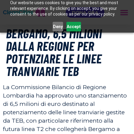
Our website uses cookies to give you the best and most
relevant experience. By clicking on accept, you give your
DONA ORA
consent to the use of cookies as per our privacy policy.
Deny
Accept
BERGAMO, 6,5 MILIONI
DALLA REGIONE PER
POTENZIARE LE LINEE
TRANVIARIE TEB
La Commissione Bilancio di Regione
Lombardia ha approvato uno stanziamento
di 6,5 milioni di euro destinato al
potenziamento delle linee tranviarie gestite
da TEB, con particolare riferimento alla
futura linea T2 che collegherà Bergamo a