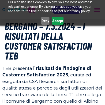
Our website uses cookies to give you the best and most
relevant experience. By clicking on accept, you give your
DONA ORA
consent to the use of cookies as per our privacy policy.
Deny
Accept
BERGAMO – 7.3.2024 – I
RISULTATI DELLA
CUSTOMER SATISFACTION
TEB
TEB presenta
i risultati dell’indagine di
Customer Satisfaction 2023
, curata ed
eseguita da CSA Research sui fattori di
qualità attesa e percepita dagli utilizzatori del
servizio tramviario della Linea T1, che collega
il comune di Bergamo con quello di Albino