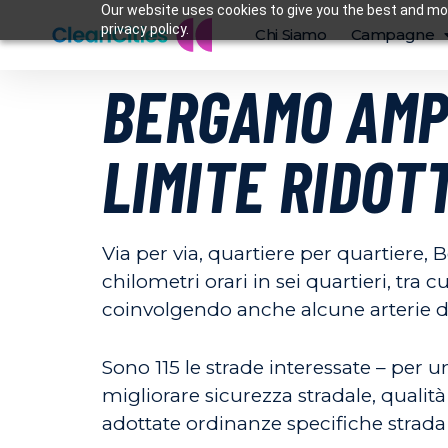
Our website uses cookies to give you the best and mos
privacy policy.
Chi Siamo
Campagne
BERGAMO AMPL
LIMITE RIDOTT
Via per via, quartiere per quartiere,
chilometri orari in sei quartieri, tr
coinvolgendo anche alcune arterie d
Sono 115 le strade interessate – per 
migliorare sicurezza stradale, qualità 
adottate ordinanze specifiche strada 