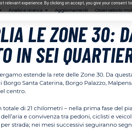
t relevant experience. By clicking on accept, you give your consent to
Analisi e ricerca
Aggiornamenti
Osservatorio mob
IA LE ZONE 30: 
O IN SEI QUARTIER
 Bergamo estende la rete delle Zone 30. Da quest
a cui Borgo Santa Caterina, Borgo Palazzo, Malpe
el centro.
un totale di 21 chilometri – nella prima fase del
dell’aria e convivenza tra pedoni, ciclisti e veic
per strada; nei mesi successivi seguiranno segnal