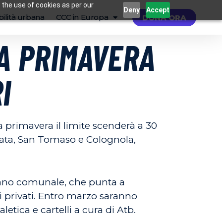
 the use of cookies as per our
Deny
Accept
ilità urbana
CCC in Europa
DONA ORA
DA PRIMAVERA
I
a primavera il limite scenderà a 30
nsata, San Tomaso e Colognola,
 piano comunale, che punta a
oli privati. Entro marzo saranno
etica e cartelli a cura di Atb.