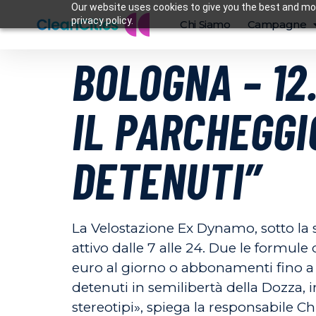
Our website uses cookies to give you the best and mos
privacy policy.
Chi Siamo
Campagne
BOLOGNA – 12
IL PARCHEGGI
DETENUTI”
La Velostazione Ex Dynamo, sotto la 
attivo dalle 7 alle 24. Due le formule
euro al giorno o abbonamenti fino a 4
detenuti in semilibertà della Dozza,
stereotipi», spiega la responsabile C