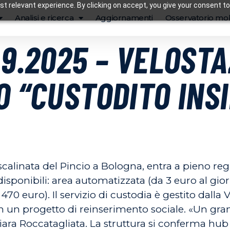
t relevant experience. By clicking on accept, you give your consent to
Analisi e ricerca
Aggiornamenti
Osservatorio mob
.9.2025 – VELOSTA
O “CUSTODITO INSI
scalinata del Pincio a Bologna, entra a pieno re
 disponibili: area automatizzata (da 3 euro al gio
70 euro). Il servizio di custodia è gestito dalla 
 in un progetto di reinserimento sociale. «Un gr
hiara Roccatagliata. La struttura si conferma hub