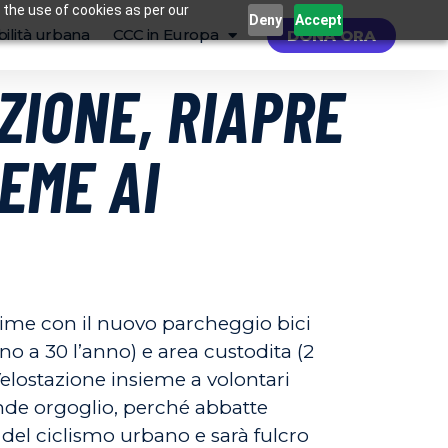
 the use of cookies as per our
Deny
Accept
ilità urbana
CCC in Europa
DONA ORA
ZIONE, RIAPRE
EME AI
gime con il nuovo parcheggio bici
rno a 30 l’anno) e area custodita (2
Velostazione insieme a volontari
ande orgoglio, perché abbatte
 del ciclismo urbano e sarà fulcro